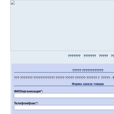
???????
???????
?????
?
????? ????????????
??? ??????? ???????????? ????? ????? ?????? ?????? ? ????? -
Форма заказа товара
ФИО/организация*:
Телефон/факс*: