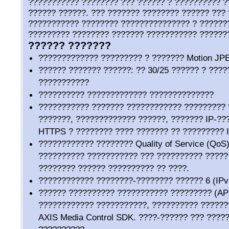
??????????? ???????? ??? ?????? ? ?????????? ?
?????? ??????. ??? ??????? ???????? ?????? ???
??????????? ???????? ??????????????? ? ??????
????????? ???????? ??????? ??????????? ??????
?????? ???????
????????????? ????????? ? ??????? Motion J
?????? ??????? ??????: ?? 30/25 ?????? ? ????
???????????
?????????? ????????????? ??????????????
??????????? ??????? ???????????? ?????????
???????, ????????????? ??????, ??????? IP-??
HTTPS ? ???????? ???? ??????? ?? ????????? 
???????????? ???????? Quality of Service (QoS
?????????? ??????????? ??? ?????????? ?????
???????? ?????? ?????????? ?? ????.
???????????? ????????-???????? ?????? 6 (IPv6
?????? ?????????? ??????????? ????????? (AP
???????????? ???????????, ?????????? ?????
AXIS Media Control SDK. ????-?????? ??? ????