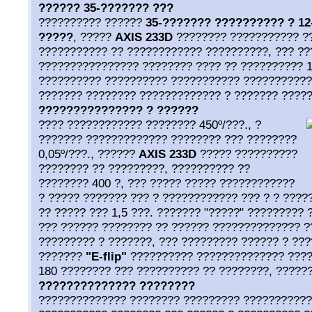
?????? 35-??????? ???
?????????? ??????
35-??????? ?????????? ? 1
?????
, ?????
AXIS 233
D
???????? ??????????? ??
??????????? ?? ???????????? ??????????, ??? ??
???????????????? ???????? ???? ?? ?????????? 1
?????????? ?????????? ??????????? ???????????
??????? ???????? ????????????? ? ??????? ????
??????????????? ? ??????
???? ???????????? ???????? 450º/???., ?
??????? ????????????? ???????? ??? ????????
0,05º/???., ??????
AXIS 233
D
????? ??????????
???????? ?? ?????????, ?????????? ??
???????? 400 ?, ??? ????? ????? ????????????
? ????? ??????? ??? ? ???????????? ??? ? ? ???
?? ????? ??? 1,5 ???. ??????? "?????" ????????? 
??? ?????? ???????? ?? ?????? ?????????????? 
????????? ? ???????, ??? ????????? ?????? ? ??
???????
"
E-
flip"
?????????? ?????????????? ????
180 ???????? ??? ?????????? ?? ????????, ?????
?????????????? ????????
?????????????? ???????? ????????? ???????????