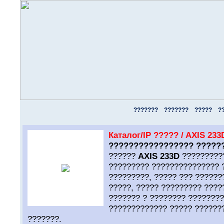
???????
???????
?????
?
Каталог/IP ????? / AXIS 233
????????????????? ?????
??????
AXIS 233
D
??????????
????????? ??????????????? 
?????????, ????? ??? ??????
?????, ????? ????????? ????
??????? ? ???????? ????????
????????????? ????? ??????
???????.